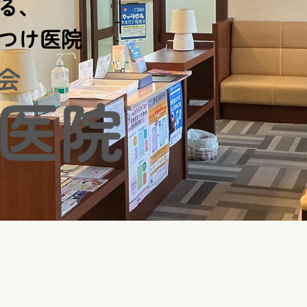
る、
つけ医院